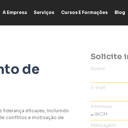
A Empresa
Serviços
Cursos E Formações
Blog
Solicite
nto de
Nome
E-mail
Interesse
 liderança eficazes, incluindo
e conflitos e motivação de
Mensagem