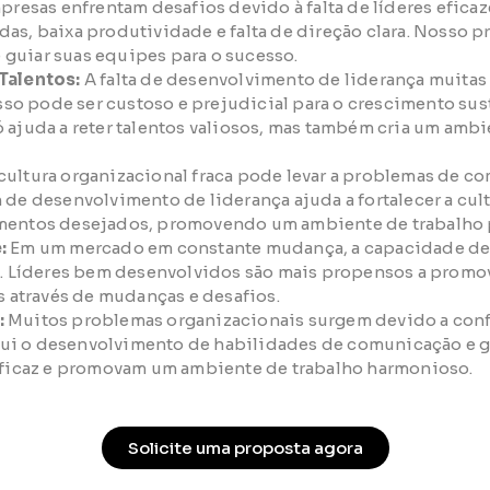
resas enfrentam desafios devido à falta de líderes eficaz
s, baixa produtividade e falta de direção clara. Nosso pr
e guiar suas equipes para o sucesso.
Talentos:
A falta de desenvolvimento de liderança muitas
Isso pode ser custoso e prejudicial para o crescimento sus
 ajuda a reter talentos valiosos, mas também cria um ambi
ultura organizacional fraca pode levar a problemas de co
de desenvolvimento de liderança ajuda a fortalecer a cul
mentos desejados, promovendo um ambiente de trabalho p
:
Em um mercado em constante mudança, a capacidade de i
l. Líderes bem desenvolvidos são mais propensos a promov
s através de mudanças e desafios.
:
Muitos problemas organizacionais surgem devido a confli
i o desenvolvimento de habilidades de comunicação e ge
eficaz e promovam um ambiente de trabalho harmonioso.
Solicite uma proposta agora