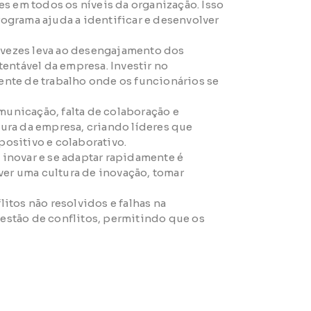
es em todos os níveis da organização. Isso
ograma ajuda a identificar e desenvolver
 vezes leva ao desengajamento dos
tentável da empresa. Investir no
ente de trabalho onde os funcionários se
municação, falta de colaboração e
tura da empresa, criando líderes que
ositivo e colaborativo.
novar e se adaptar rapidamente é
er uma cultura de inovação, tomar
tos não resolvidos e falhas na
stão de conflitos, permitindo que os