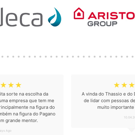
☆
☆
☆
☆
☆
☆
ta sorte na escolha da
A vinda do Thassio e do 
 uma empresa que tem me
de lidar com pessoas de
incipalmente na figura do
muito importante
ambém na figura do Pagano
10.04.2
um grande mentor.
ays Ago