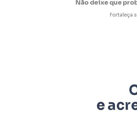
Não deixe que pro
Fortaleça 
C
e acr