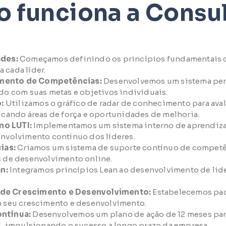
 funciona a Consul
ades:
Começamos definindo os princípios fundamentais da
 cada líder.
imento de Competências:
Desenvolvemos um sistema per
do com suas metas e objetivos individuais.
:
Utilizamos o gráfico de radar de conhecimento para ava
icando áreas de força e oportunidades de melhoria.
no LUTI:
Implementamos um sistema interno de aprendizad
envolvimento contínuo dos líderes.
ias:
Criamos um sistema de suporte contínuo de competê
s de desenvolvimento online.
n:
Integramos princípios Lean ao desenvolvimento de li
 de Crescimento e Desenvolvimento:
Estabelecemos padr
m seu crescimento e desenvolvimento.
ontínua:
Desenvolvemos um plano de ação de 12 meses par
el, impulsionando o sucesso a longo prazo da empresa.