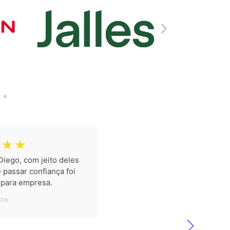
☆
☆
Diego, com jeito deles
 passar confiança foi
 para empresa.
018