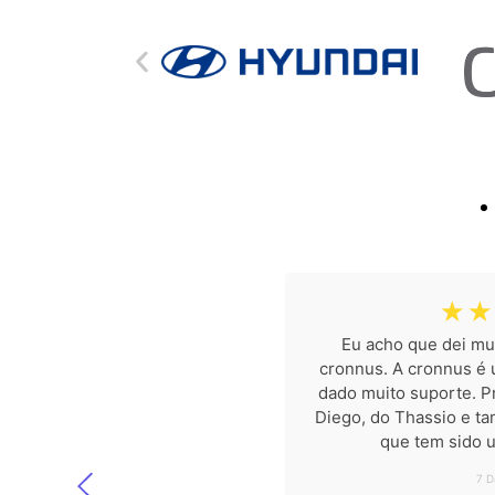
☆
☆
Eu acho que dei mui
cronnus. A cronnus é
dado muito suporte. Pr
Diego, do Thassio e t
que tem sido 
7 D