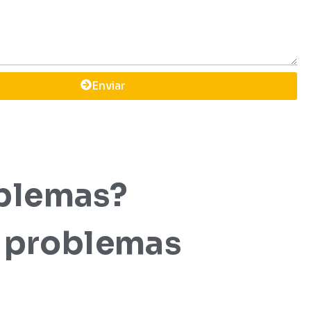
Enviar
blemas?
s problemas